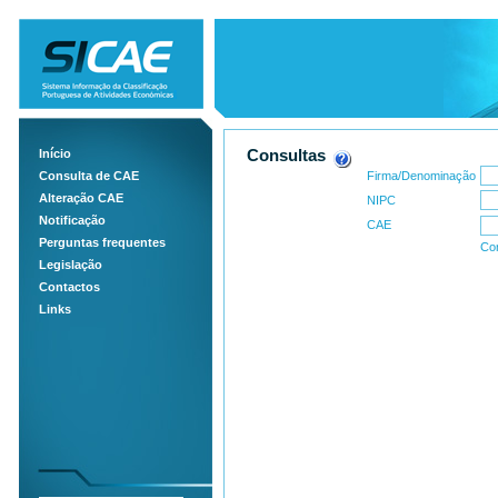
Início
Consultas
Consulta de CAE
Firma/Denominação
Alteração CAE
NIPC
Notificação
CAE
Perguntas frequentes
Co
Legislação
Contactos
Links