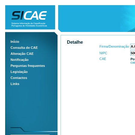
Início
Detalhe
Firma/Denominação
Consulta de CAE
NIPC
Alteração CAE
CAE
Po
Notificação
CAE
Perguntas frequentes
Legislação
Contactos
Links