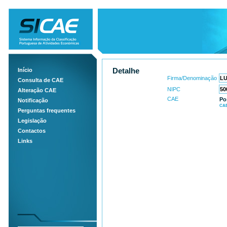
Início
Detalhe
Firma/Denominação
Consulta de CAE
NIPC
Alteração CAE
CAE
Po
Notificação
CAE
Perguntas frequentes
Legislação
Contactos
Links