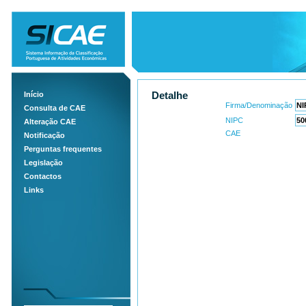
Início
Detalhe
Firma/Denominação
Consulta de CAE
NIPC
Alteração CAE
CAE
Notificação
Perguntas frequentes
Legislação
Contactos
Links