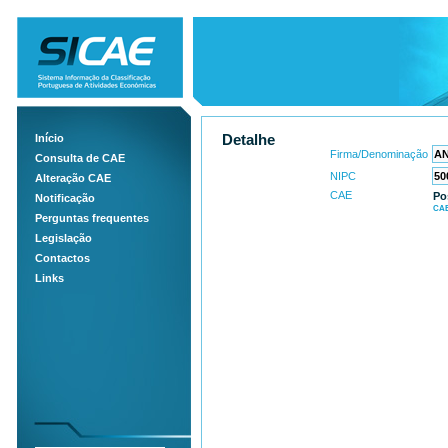
Início
Detalhe
Firma/Denominação
Consulta de CAE
NIPC
Alteração CAE
CAE
Po
Notificação
CAE
Perguntas frequentes
Legislação
Contactos
Links