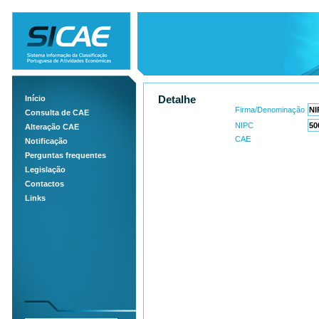
Início
Detalhe
Firma/Denominação
Consulta de CAE
NIPC
Alteração CAE
CAE
Notificação
Perguntas frequentes
Legislação
Contactos
Links