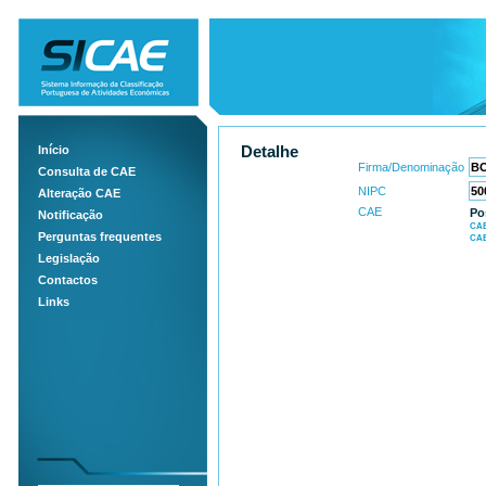
Início
Detalhe
Firma/Denominação
Consulta de CAE
NIPC
Alteração CAE
CAE
Po
Notificação
CAE
Perguntas frequentes
CAE
Legislação
Contactos
Links