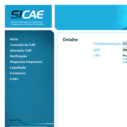
Início
Detalhe
Firma/Denominação
Consulta de CAE
NIPC
Alteração CAE
CAE
Po
Notificação
CAE
Perguntas frequentes
CAE
Legislação
Contactos
Links