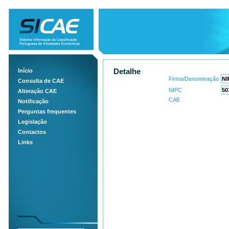
Início
Detalhe
Firma/Denominação
Consulta de CAE
NIPC
Alteração CAE
CAE
Notificação
Perguntas frequentes
Legislação
Contactos
Links