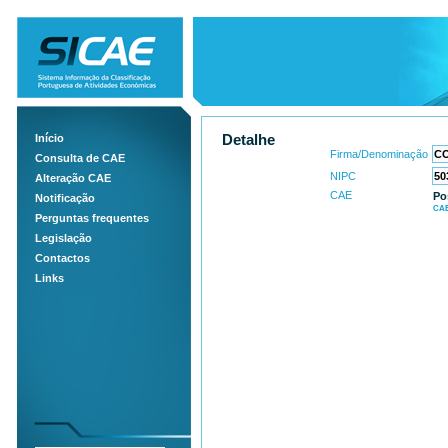
Início
Detalhe
Firma/Denominação
Consulta de CAE
NIPC
Alteração CAE
CAE
Po
Notificação
CAE
Perguntas frequentes
Legislação
Contactos
Links