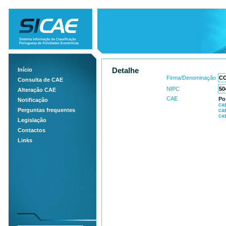
Início
Detalhe
Firma/Denominação
Consulta de CAE
NIPC
Alteração CAE
CAE
Po
Notificação
CAE
Perguntas frequentes
CAE
CAE
Legislação
Contactos
Links