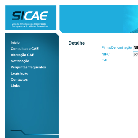
Início
Detalhe
Firma/Denominação
Consulta de CAE
NIPC
Alteração CAE
CAE
Notificação
Perguntas frequentes
Legislação
Contactos
Links