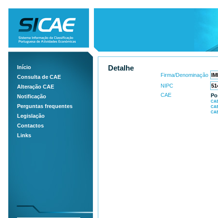
Início
Detalhe
Firma/Denominação
Consulta de CAE
NIPC
Alteração CAE
CAE
Po
Notificação
CAE
Perguntas frequentes
CAE
CAE
Legislação
Contactos
Links